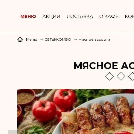
ул. Строителей, д. 5а
МЕНЮ
АКЦИИ
ДОСТАВКА
О КАФЕ
КО
Мясное ассорти
Меню
СЕТЫ/КОМБО
МЯСНОЕ А